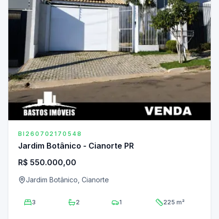
BI260702170548
Jardim Botânico - Cianorte PR
R$ 550.000,00
Jardim Botânico, Cianorte
3
2
1
225 m²