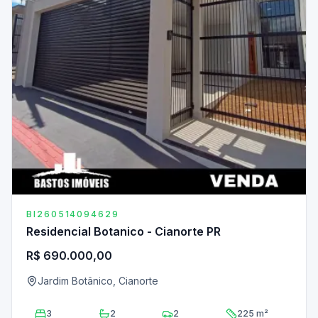
BI260514094629
Residencial Botanico - Cianorte PR
R$ 690.000,00
Jardim Botânico, Cianorte
3
2
2
225 m²