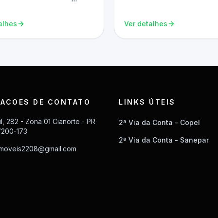
alhes
Ver detalhes
ACOES DE CONTATO
LINKS ÚTEIS
il, 282 - Zona 01 Cianorte - PR
2ª Via da Conta - Copel
7200-173
2ª Via da Conta - Sanepar
imoveis2208@gmail.com