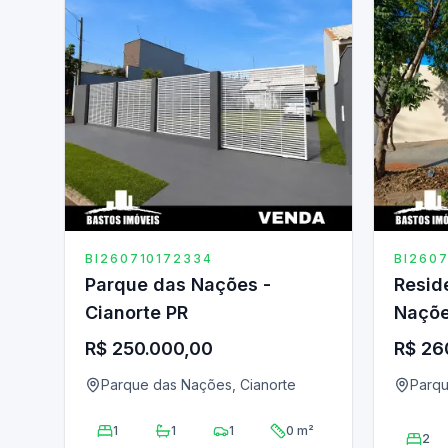
BI260710172334
BI260
Parque das Nações -
Resid
Cianorte PR
Naçõe
R$ 250.000,00
R$ 26
Parque das Nações, Cianorte
Parqu
1
1
1
0 m²
2