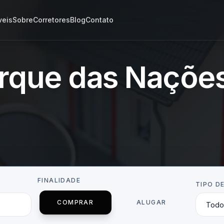
veis
Sobre
Corretores
Blog
Contato
arque das Naçõe
FINALIDADE
TIPO D
COMPRAR
ALUGAR