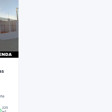
as
rte
225
m²