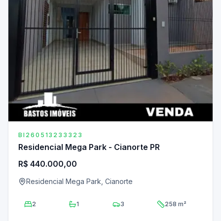
BI260513233323
Residencial Mega Park - Cianorte PR
R$ 440.000,00
Residencial Mega Park, Cianorte
2
1
3
258 m²