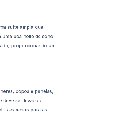
 uma
suíte ampla
que
 uma boa noite de sono
ionado, proporcionando um
lheres, copos e panelas,
ue deve ser levado o
atos especiais para as