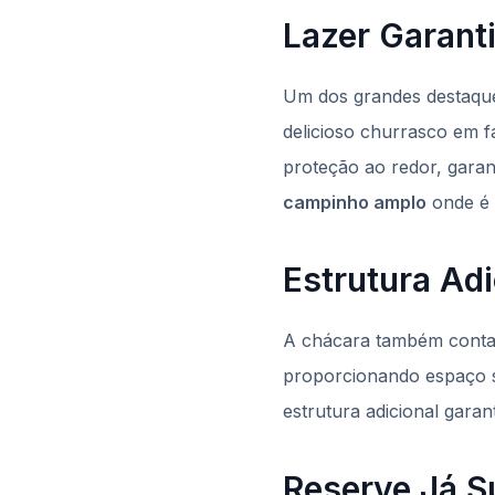
Lazer Garant
Um dos grandes destaqu
delicioso churrasco em f
proteção ao redor, garan
campinho amplo
onde é p
Estrutura Adi
A chácara também conta 
proporcionando espaço s
estrutura adicional gara
Reserve Já S