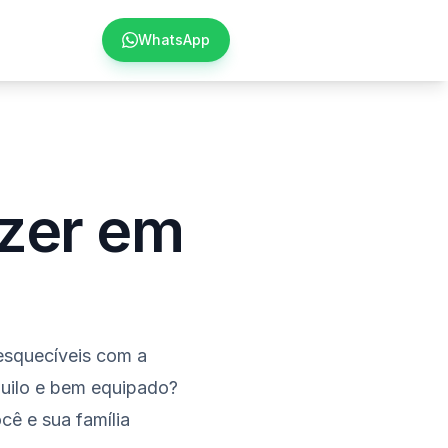
WhatsApp
Anunciar imóvel
azer em
esquecíveis com a
quilo e bem equipado?
cê e sua família