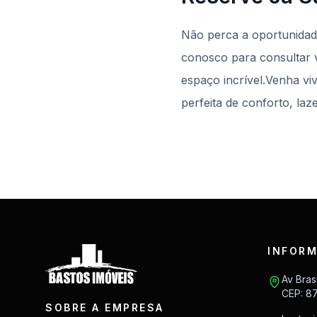
Não perca a oportunidad
conosco para consultar va
espaço incrível.Venha v
perfeita de conforto, laz
INFORM
Av Bras
CEP: 8
SOBRE A EMPRESA