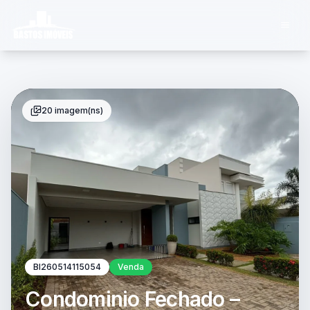
20 imagem(ns)
BI260514115054
Venda
Condominio Fechado –