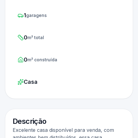
1
garagens
0
m² total
0
m² construída
Casa
Descrição
Excelente casa disponível para venda, com
ambientes bem distribuídos, essa casa