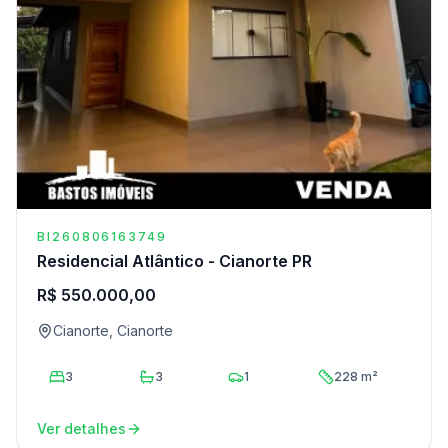
BI260806163749
Residencial Atlântico - Cianorte PR
R$ 550.000,00
Cianorte, Cianorte
3
3
1
228 m²
Ver detalhes