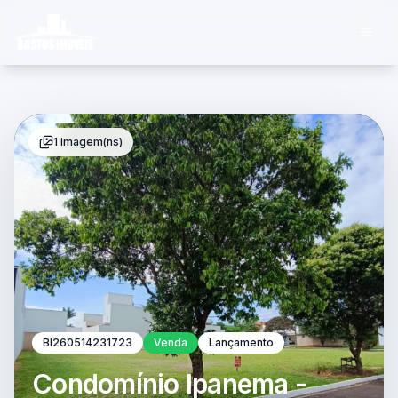
1 imagem(ns)
BI260514231723
Venda
Lançamento
Condomínio Ipanema -