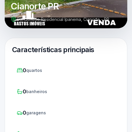
Cianorte PR
Condomínio Residencial Ipanema, Cianorte - PR
Características principais
0
quartos
0
banheiros
0
garagens