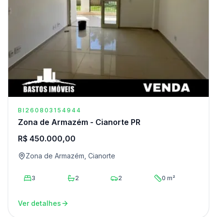
BI260803154944
Zona de Armazém - Cianorte PR
R$ 450.000,00
Zona de Armazém, Cianorte
3
2
2
0 m²
Ver detalhes