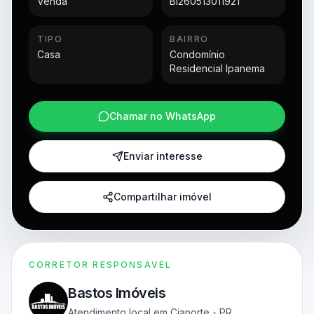
Venda
BI260513011921
TIPO
BAIRRO
Casa
Condomínio
Residencial Ipanema
Chamar no WhatsApp
Enviar interesse
Compartilhar imóvel
CORRETOR RESPONSAVEL
Bastos Imóveis
Atendimento local em Cianorte - PR