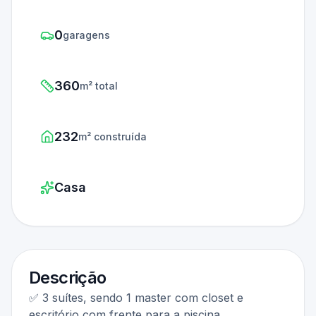
0
garagens
360
m² total
232
m² construída
Casa
Descrição
✅ 3 suítes, sendo 1 master com closet e
escritório com frente para a piscina.