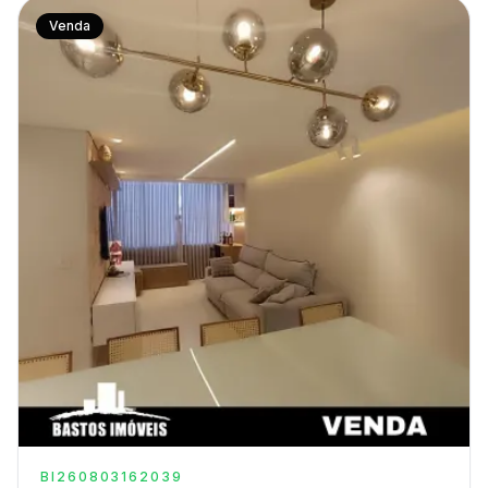
Venda
BI260803162039