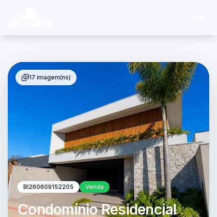
17 imagem(ns)
BI260609152205
Venda
Condomínio Residencial