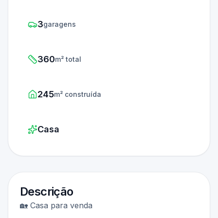
3
garagens
360
m² total
245
m² construída
Casa
Descrição
🏡 Casa para venda