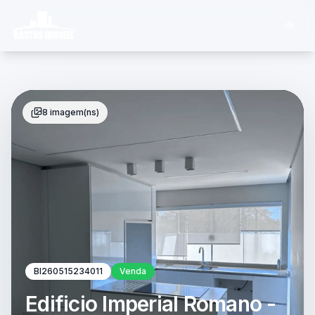
8 imagem(ns)
BI260515234011
Venda
Edificio Imperial Romano -