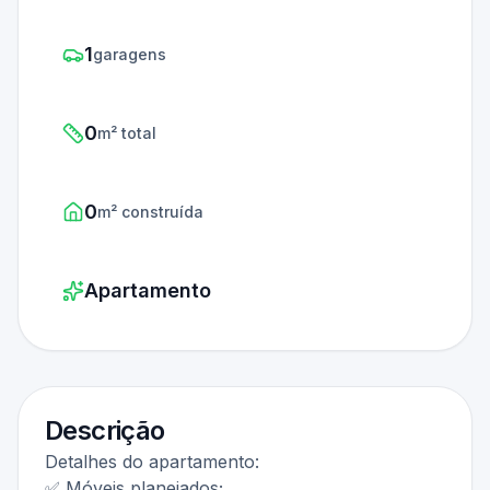
1
garagens
0
m² total
0
m² construída
Apartamento
Descrição
Detalhes do apartamento:
✅ Móveis planejados;