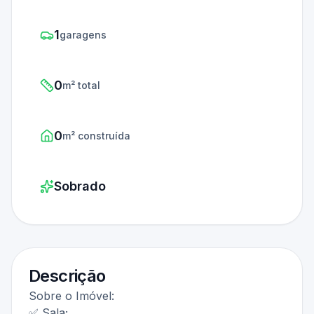
1
garagens
0
m² total
0
m² construída
Sobrado
Descrição
Sobre o Imóvel:
✅ Sala;