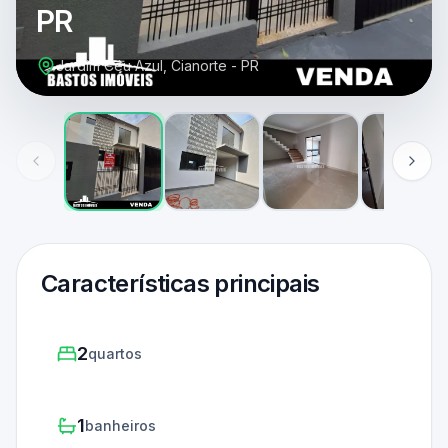
PR
Jardim Céu Azul, Cianorte - PR
Características principais
2
quartos
1
banheiros