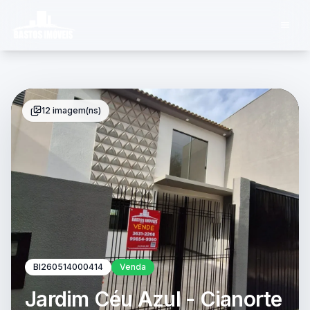
12 imagem(ns)
BI260514000414
Venda
Jardim Céu Azul - Cianorte