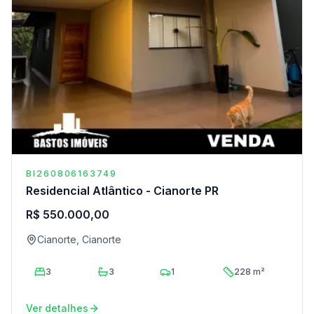
BI260806163749
Residencial Atlântico - Cianorte PR
R$ 550.000,00
Cianorte, Cianorte
3
3
1
228 m²
Ver detalhes