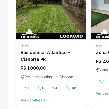
C121
C120
Residencial Atlântico -
Zona 
Cianorte PR
R$ 2.
R$ 1.000,00
Zona 
Residencial Atlântico, Cianorte
3
1
1
1
0 m²
Ver det
Ver detalhes