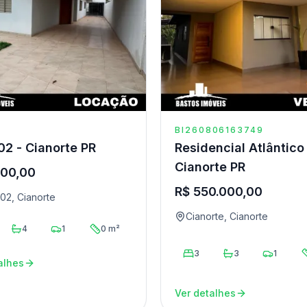
BI260806163749
02 - Cianorte PR
Residencial Atlântico
Cianorte PR
600,00
R$ 550.000,00
02, Cianorte
Cianorte, Cianorte
4
1
0 m²
3
3
1
alhes
Ver detalhes