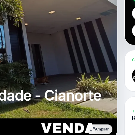
C
dade - Cianorte
T
Ampliar