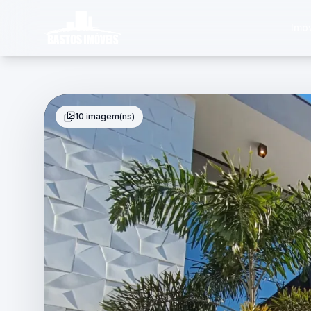
Imó
10 imagem(ns)