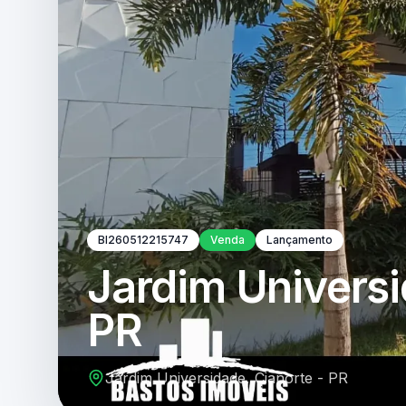
BI260512215747
Venda
Lançamento
Jardim Universi
PR
Jardim Universidade, Cianorte - PR