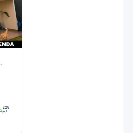
 -
228
m²