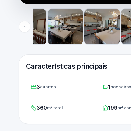
Características principais
3
1
quartos
banheiro
360
199
m² total
m² con