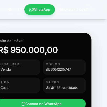
WhatsApp
Anunciar imóvel
alor do imóvel
R$ 950.000,00
FINALIDADE
CÓDIGO
Venda
BI260512215747
TIPO
BAIRRO
Casa
Jardim Universidade
Chamar no WhatsApp