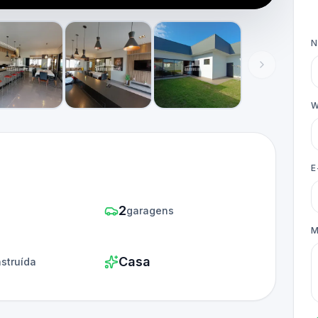
W
E
2
s
garagens
M
Casa
struída