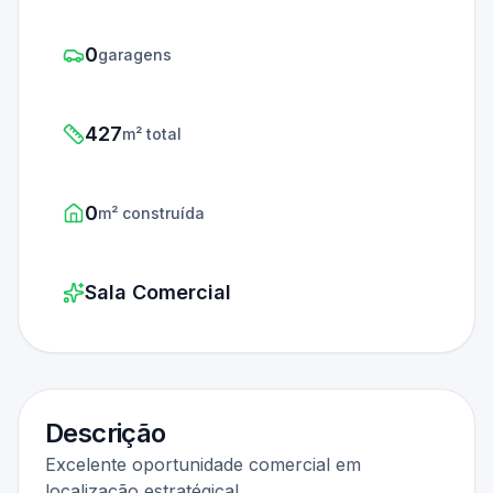
0
garagens
427
m² total
0
m² construída
Sala Comercial
Descrição
Excelente oportunidade comercial em
localização estratégica!