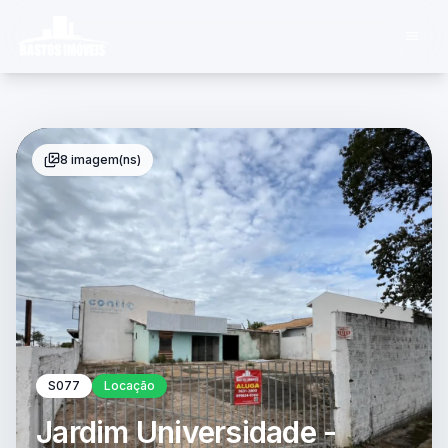
8 imagem(ns)
S077
Locação
Jardim Universidade -