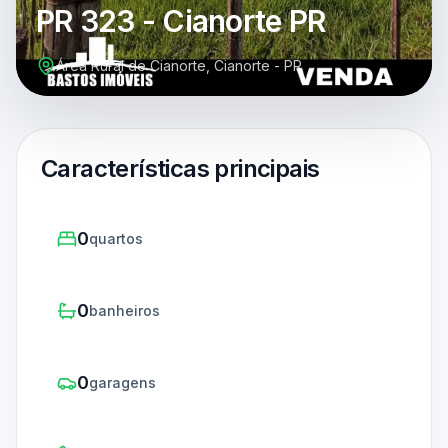
PR 323 - Cianorte PR
Área Rural de Cianorte, Cianorte - PR
Características principais
0
quartos
0
banheiros
0
garagens