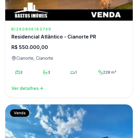
BI260806163749
Residencial Atlântico - Cianorte PR
R$ 550.000,00
Cianorte, Cianorte
3
3
1
228 m²
Ver detalhes
Venda