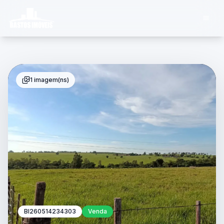
1 imagem(ns)
BI260514234303
Venda