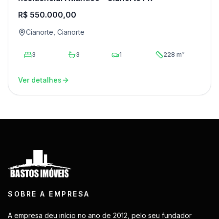
R$ 550.000,00
Cianorte, Cianorte
3
3
1
228 m²
Ver detalhes
SOBRE A EMPRESA
A empresa deu início no ano de 2012, pelo seu fundador