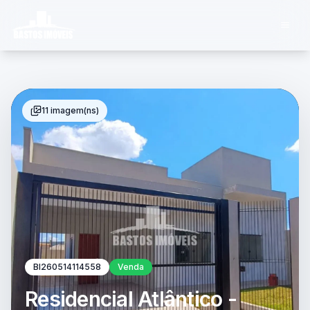
11 imagem(ns)
BI260514114558
Venda
Residencial Atlântico -