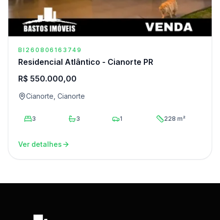
BI260806163749
Residencial Atlântico - Cianorte PR
R$ 550.000,00
Cianorte, Cianorte
3
3
1
228 m²
Ver detalhes