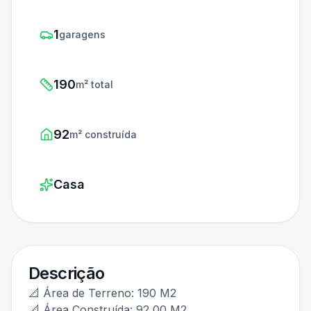
1
garagens
190
m² total
92
m² construída
Casa
Descrição
📐 Área de Terreno: 190 M2
📐 Área Construída: 92,00 M2