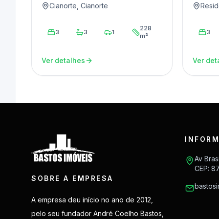
Cianorte, Cianorte
Resid
228
3
3
1
3
m²
Ver detalhes
Ver det
INFORM
Av Bras
CEP: 8
SOBRE A EMPRESA
bastos
A empresa deu início no ano de 2012,
pelo seu fundador André Coelho Bastos,