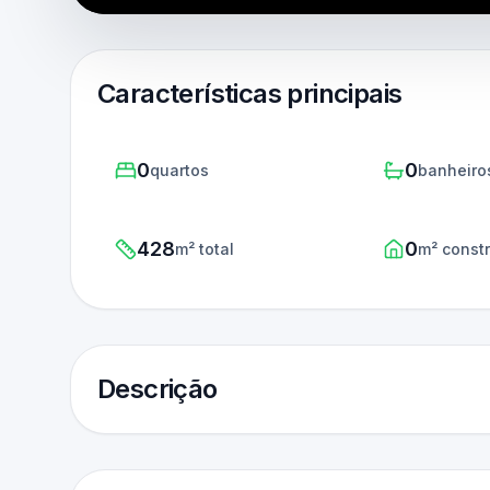
Características principais
0
0
quartos
banheiro
428
0
m² total
m² const
Descrição