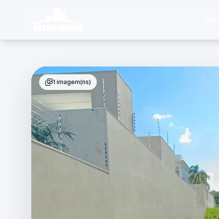
Imó
1 imagem(ns)