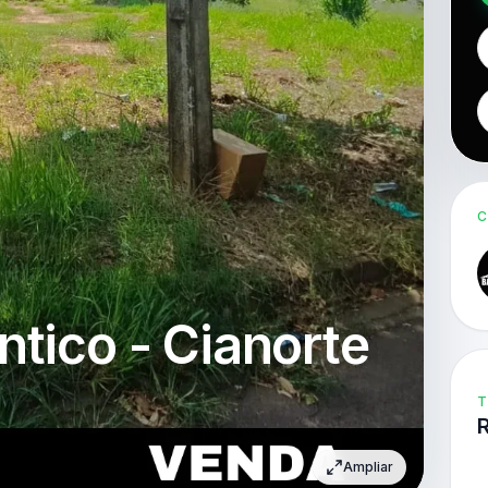
C
ntico - Cianorte
T
Ampliar