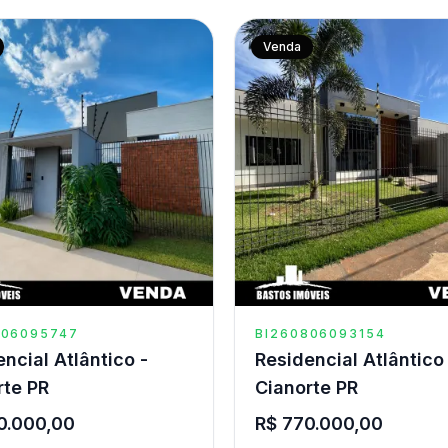
Venda
806095747
BI260806093154
ncial Atlântico -
Residencial Atlântico
rte PR
Cianorte PR
0.000,00
R$ 770.000,00