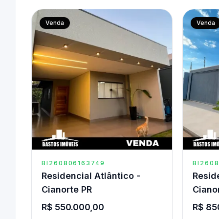
Venda
Venda
BI260806163749
BI260
Residencial Atlântico -
Reside
Cianorte PR
Ciano
R$ 550.000,00
R$ 85