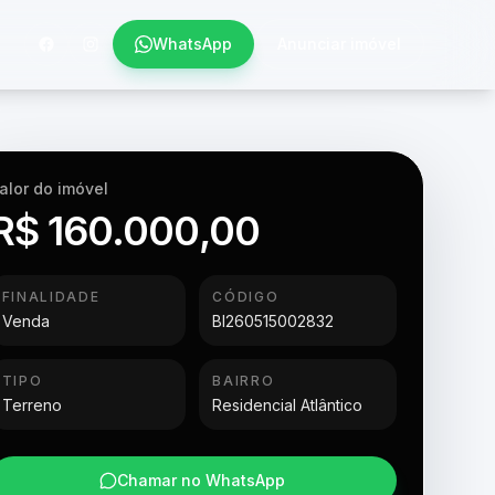
WhatsApp
Anunciar imóvel
alor do imóvel
R$ 160.000,00
FINALIDADE
CÓDIGO
Venda
BI260515002832
TIPO
BAIRRO
Terreno
Residencial Atlântico
Chamar no WhatsApp