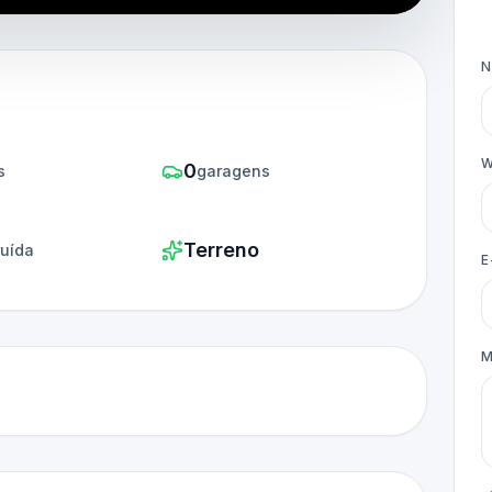
W
0
s
garagens
Terreno
ruída
E
M