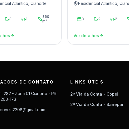
encial Atlântico, Cianorte
Residencial Atlântico, Cian
360
3
1
3
2
2
m²
alhes
Ver detalhes
ACOES DE CONTATO
LINKS ÚTEIS
il, 282 - Zona 01 Cianorte - PR
2ª Via da Conta - Copel
7200-173
2ª Via da Conta - Sanepar
imoveis2208@gmail.com