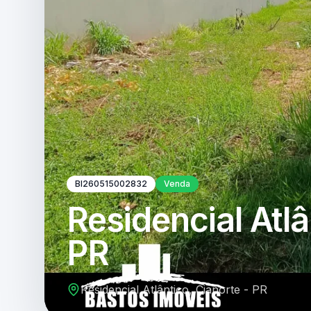
BI260515002832
Venda
Residencial Atlâ
PR
Residencial Atlântico, Cianorte - PR