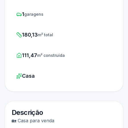
1
garagens
180,13
m² total
111,47
m² construída
Casa
Descrição
🏡 Casa para venda