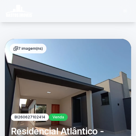
7 imagem(ns)
BI260627102414
Venda
Residencial Atlântico -