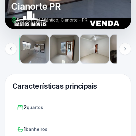
Cianorte PR
Residencial Atlântico, Cianorte - PR
Características principais
2
quartos
1
banheiros