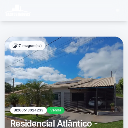
17 imagem(ns)
BI260513024233
Venda
Residencial Atlântico -