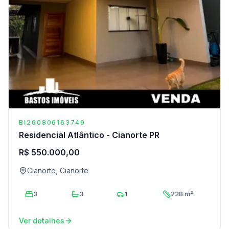
BI260806163749
Residencial Atlântico - Cianorte PR
R$ 550.000,00
Cianorte, Cianorte
3
3
1
228 m²
Ver detalhes