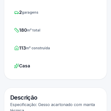
2
garagens
180
m² total
113
m² construída
Casa
Descrição
Especificação: Gesso acartonado com manta
térmica