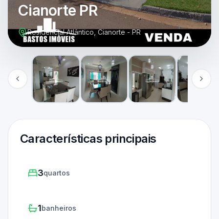
Cianorte PR
Residencial Atlântico, Cianorte - PR
Características principais
3
quartos
1
banheiros