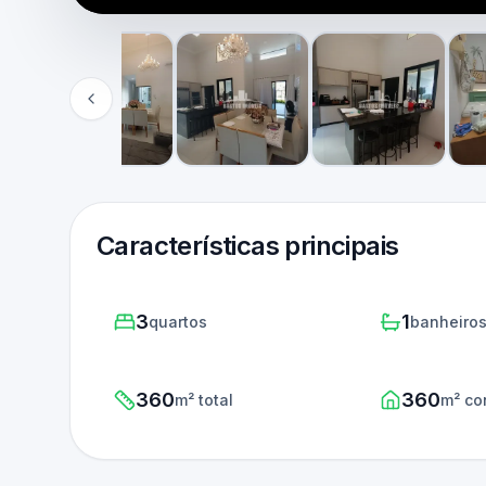
Características principais
3
1
quartos
banheiro
360
360
m² total
m² co