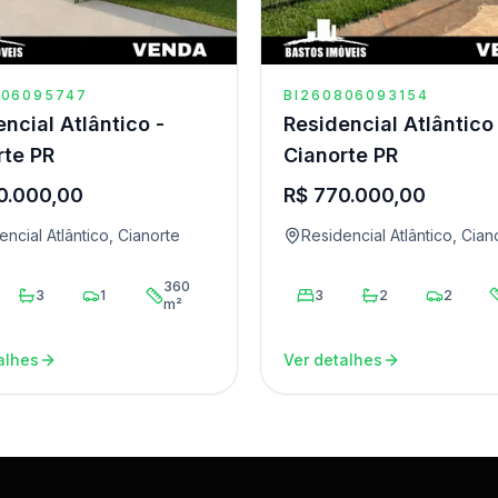
806095747
BI260806093154
ncial Atlântico -
Residencial Atlântico
rte PR
Cianorte PR
0.000,00
R$ 770.000,00
encial Atlântico, Cianorte
Residencial Atlântico, Cian
360
3
1
3
2
2
m²
alhes
Ver detalhes