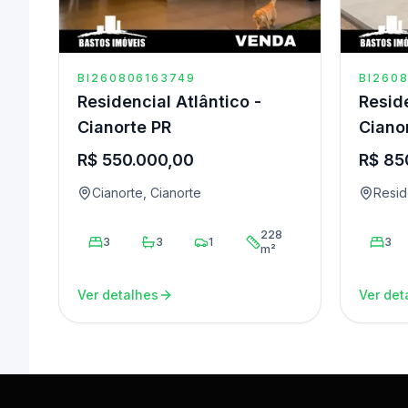
BI260806163749
BI260
Residencial Atlântico -
Reside
Cianorte PR
Ciano
R$ 550.000,00
R$ 85
Cianorte, Cianorte
Resid
228
3
3
1
3
m²
Ver detalhes
Ver det