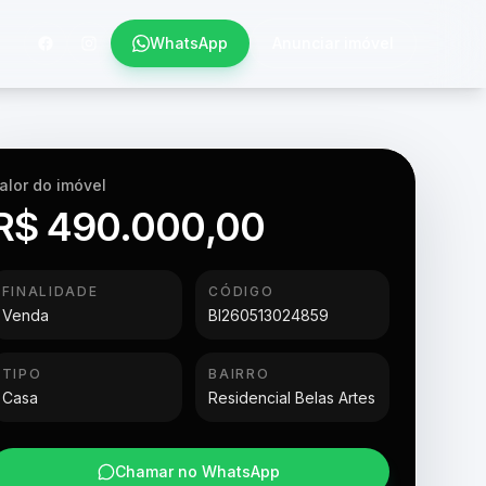
WhatsApp
Anunciar imóvel
alor do imóvel
R$ 490.000,00
FINALIDADE
CÓDIGO
Venda
BI260513024859
TIPO
BAIRRO
Casa
Residencial Belas Artes
Chamar no WhatsApp