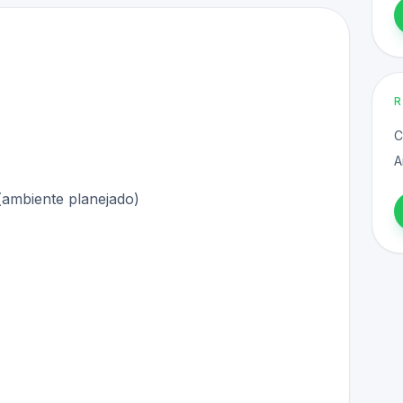
C
A
ambiente planejado)