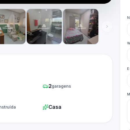
W
E
2
s
garagens
M
Casa
nstruída