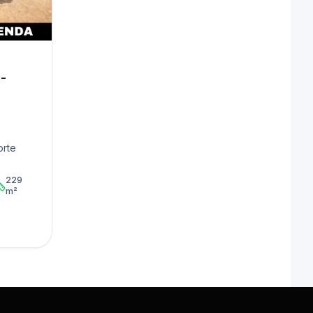
 -
orte
229
m²