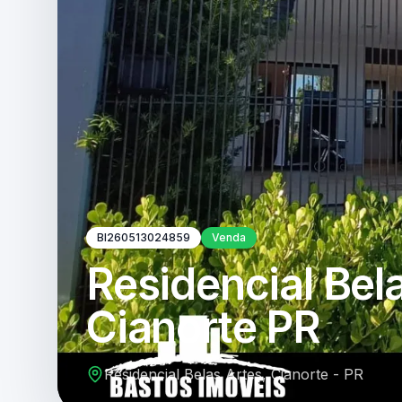
BI260513024859
Venda
Residencial Bela
Cianorte PR
Residencial Belas Artes, Cianorte - PR