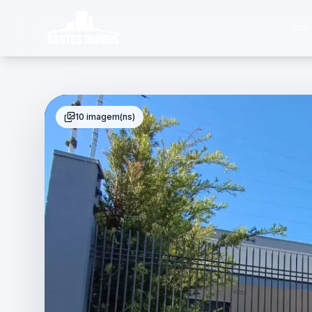
Imó
10 imagem(ns)