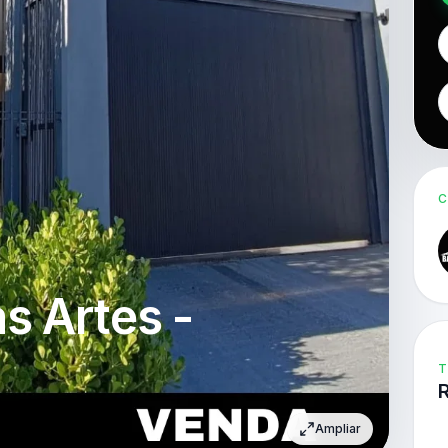
C
s Artes -
T
Ampliar