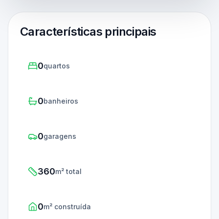
Características principais
0
quartos
0
banheiros
0
garagens
360
m² total
0
m² construída