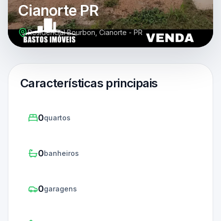
Cianorte PR
Residencial Bourbon, Cianorte - PR
Características principais
0
quartos
0
banheiros
0
garagens