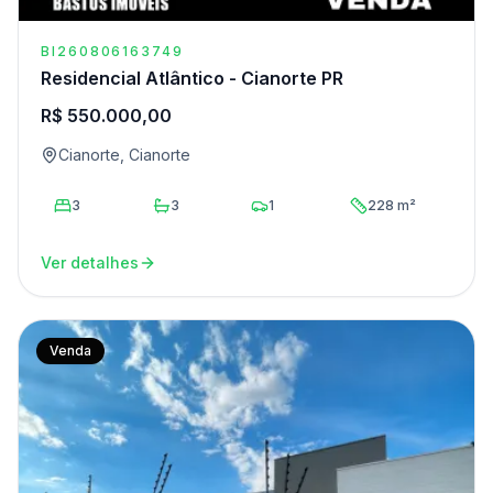
BI260806163749
Residencial Atlântico - Cianorte PR
R$ 550.000,00
Cianorte, Cianorte
3
3
1
228 m²
Ver detalhes
Venda