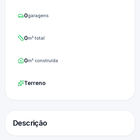
0
garagens
0
m² total
0
m² construída
Terreno
Descrição