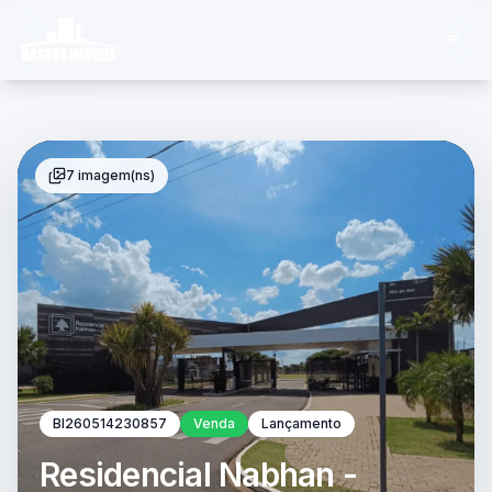
7 imagem(ns)
BI260514230857
Venda
Lançamento
Residencial Nabhan -