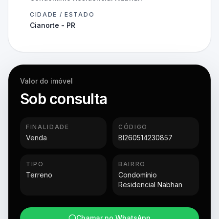
CIDADE / ESTADO
Cianorte - PR
Valor do imóvel
Sob consulta
FINALIDADE
CÓDIGO
Venda
BI260514230857
TIPO
BAIRRO
Terreno
Condomínio
Residencial Nabhan
Chamar no WhatsApp