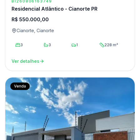
BI260806163749
Residencial Atlântico - Cianorte PR
R$ 550.000,00
Cianorte, Cianorte
3
3
1
228 m²
Ver detalhes
Venda