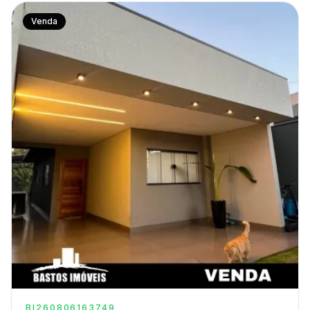
Venda
BI260806163749