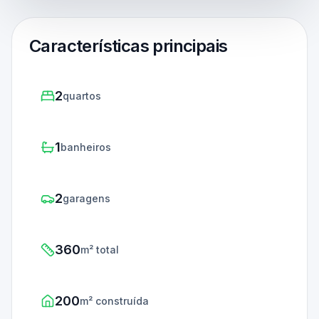
Características principais
2
quartos
1
banheiros
2
garagens
360
m² total
200
m² construída