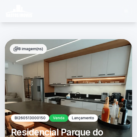
8 imagem(ns)
BI260513000150
Venda
Lançamento
Residencial Parque do