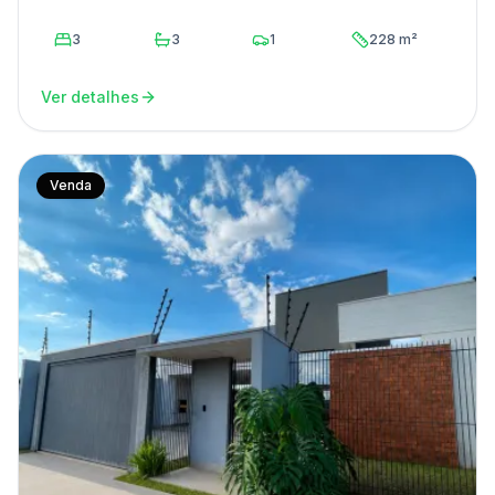
3
3
1
228 m²
Ver detalhes
Venda