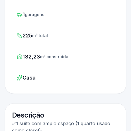
1
garagens
225
m² total
132,23
m² construída
Casa
Descrição
✅1 suíte com amplo espaço (1 quarto usado
como closet);