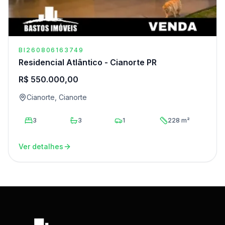
BI260806163749
Residencial Atlântico - Cianorte PR
R$ 550.000,00
Cianorte, Cianorte
3
3
1
228 m²
Ver detalhes