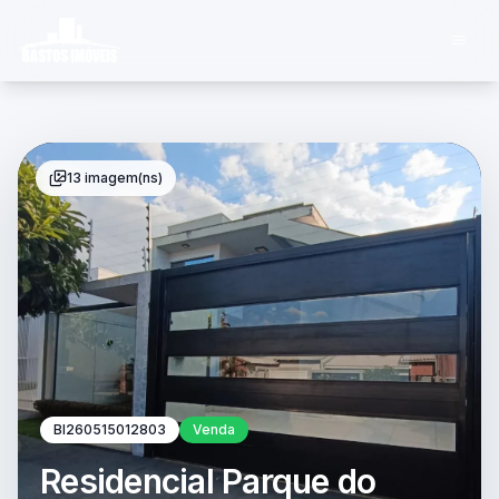
13 imagem(ns)
BI260515012803
Venda
Residencial Parque do