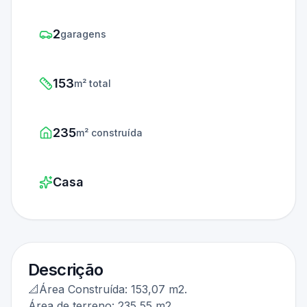
2
garagens
153
m² total
235
m² construída
Casa
Descrição
📐Área Construída: 153,07 m2.
Área de terreno: 235,55 m2