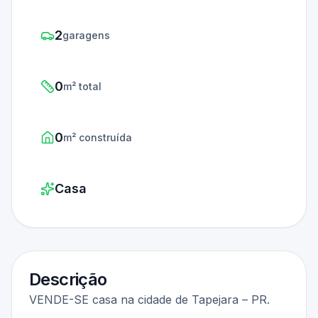
2
garagens
0
m² total
0
m² construída
Casa
Descrição
VENDE-SE casa na cidade de Tapejara – PR.