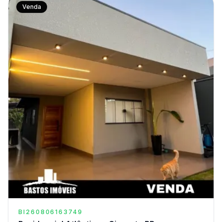
Venda
BI260806163749