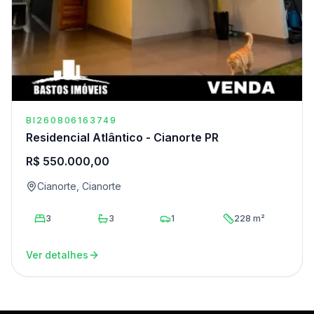
BI260806163749
Residencial Atlântico - Cianorte PR
R$ 550.000,00
Cianorte, Cianorte
3
3
1
228 m²
Ver detalhes