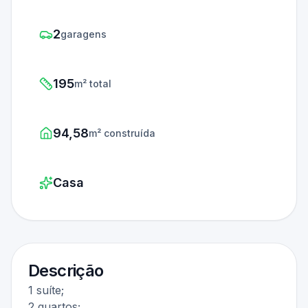
2
garagens
195
m² total
94,58
m² construída
Casa
Descrição
1 suíte;
2 quartos;