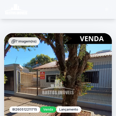
7 imagem(ns)
BI260512211715
Venda
Lançamento