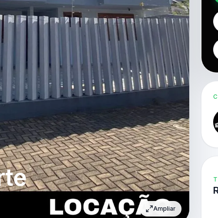
C
rte
T
Ampliar