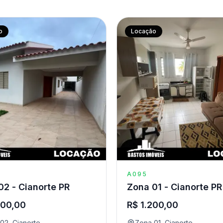
o
Locação
A095
02 - Cianorte PR
Zona 01 - Cianorte PR
600,00
R$ 1.200,00
02, Cianorte
Zona 01, Cianorte