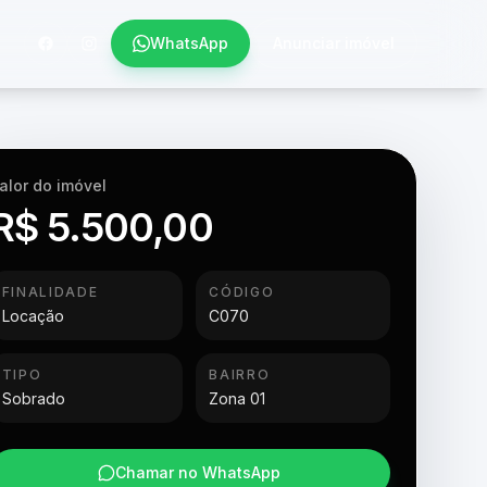
WhatsApp
Anunciar imóvel
alor do imóvel
R$ 5.500,00
FINALIDADE
CÓDIGO
Locação
C070
TIPO
BAIRRO
Sobrado
Zona 01
Chamar no WhatsApp