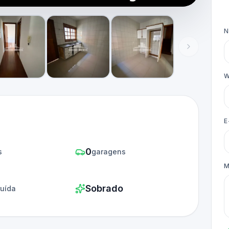
W
E
0
s
garagens
M
Sobrado
ruída