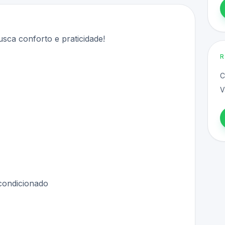
sca conforto e praticidade!
C
V
-condicionado