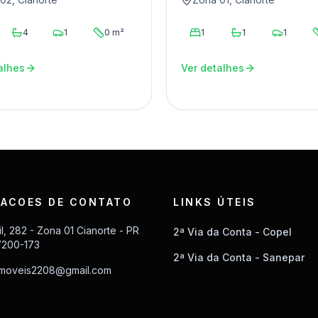
4
1
0 m²
1
1
1
alhes
Ver detalhes
ACOES DE CONTATO
LINKS ÚTEIS
il, 282 - Zona 01 Cianorte - PR
2ª Via da Conta - Copel
7200-173
2ª Via da Conta - Sanepar
imoveis2208@gmail.com