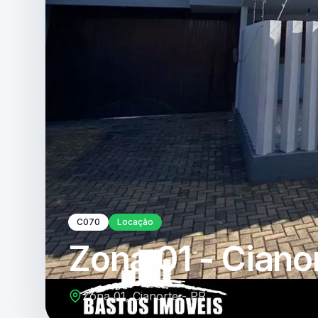
C070
Locação
Zona 01 - Ciano
Zona 01, Cianorte - PR