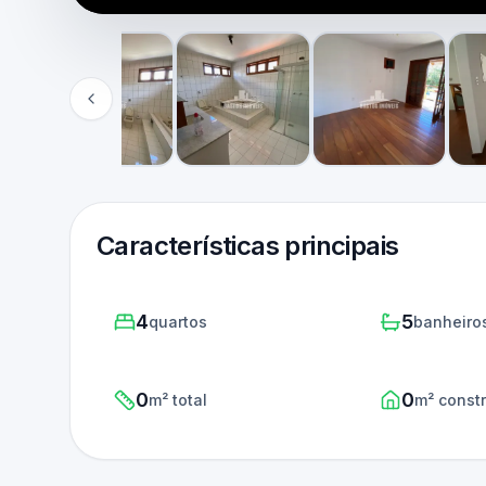
Características principais
4
5
quartos
banheiro
0
0
m² total
m² const