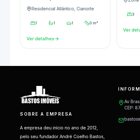
Residencial Atlântico, Cianorte
3
1
1
1
0 m²
Ver det
Ver detalhes
INFORM
Av Bras
CEP: 8
SOBRE A EMPRESA
bastos
A empresa deu início no ano de 2012,
pelo seu fundador André Coelho Bastos,