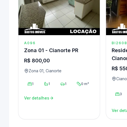
A096
BI260
Zona 01 - Cianorte PR
Reside
Ciano
R$ 800,00
R$ 55
Zona 01, Cianorte
Ciano
1
1
1
0 m²
3
Ver detalhes
Ver det