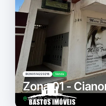
BI260514223216
Venda
Zona 01 - Ciano
Zona 01, Cianorte - PR