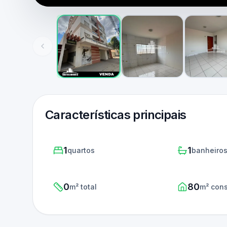
Características principais
1
1
quartos
banheiro
0
80
m² total
m² cons