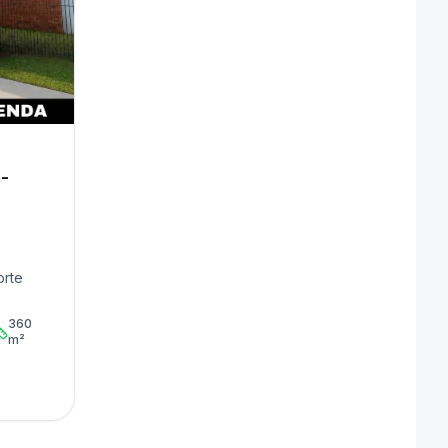
 -
orte
360
m²