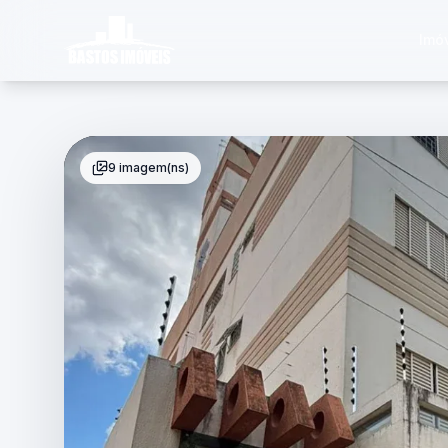
Imó
9 imagem(ns)