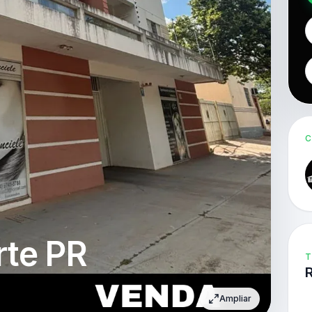
C
rte PR
T
Ampliar