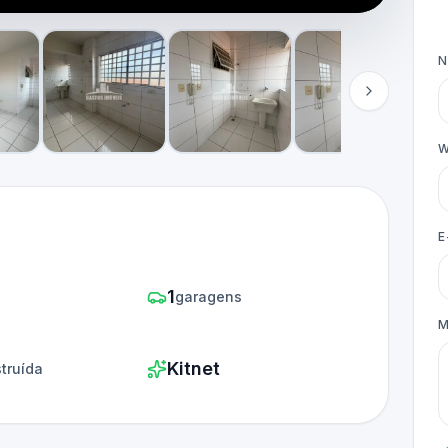
W
E
1
s
garagens
M
Kitnet
truída