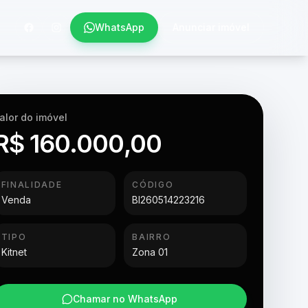
WhatsApp
Anunciar imóvel
alor do imóvel
R$ 160.000,00
FINALIDADE
CÓDIGO
Venda
BI260514223216
TIPO
BAIRRO
Kitnet
Zona 01
Chamar no WhatsApp