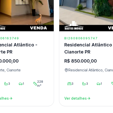
806163749
BI260806095747
ncial Atlântico -
Residencial Atlântico
rte PR
Cianorte PR
0.000,00
R$ 850.000,00
rte, Cianorte
Residencial Atlântico, Cian
228
3
1
3
3
1
m²
alhes
Ver detalhes