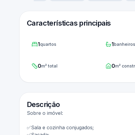
Características principais
1
1
quartos
banheiro
0
0
m² total
m² const
Descrição
Sobre o imóvel:
✅Sala e cozinha conjugados;
✅Sacada;