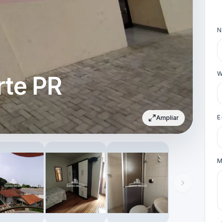
W
rte PR
E
Ampliar
M