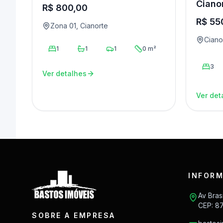
Ciano
R$ 800,00
R$ 55
Zona 01, Cianorte
Ciano
1
1
1
0 m²
3
Ver detalhes
Ver det
INFORM
Av Bras
CEP: 8
SOBRE A EMPRESA