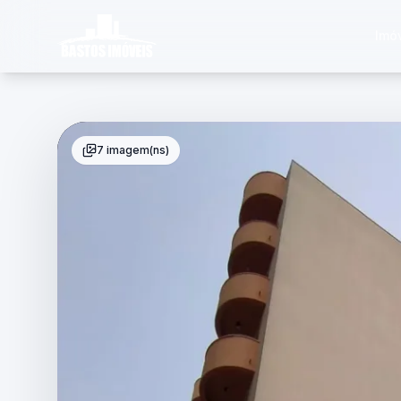
Imó
7 imagem(ns)