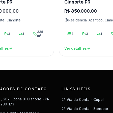
rte PR
Cianorte PR
0.000,00
R$ 850.000,00
rte, Cianorte
Residencial Atlântico, Cian
228
3
1
3
3
1
m²
alhes
Ver detalhes
ACOES DE CONTATO
LINKS ÚTEIS
il, 282 - Zona 01 Cianorte - PR
2ª Via da Conta - Copel
7200-173
2ª Via da Conta - Sanepar