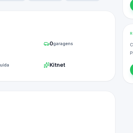
0
s
garagens
C
P
Kitnet
ruída