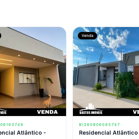
Venda
806163749
BI260806095747
ncial Atlântico -
Residencial Atlântico