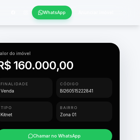
WhatsApp
Anunciar imóvel
alor do imóvel
R$ 160.000,00
FINALIDADE
CÓDIGO
Venda
BI260515222841
TIPO
BAIRRO
Kitnet
Zona 01
Chamar no WhatsApp