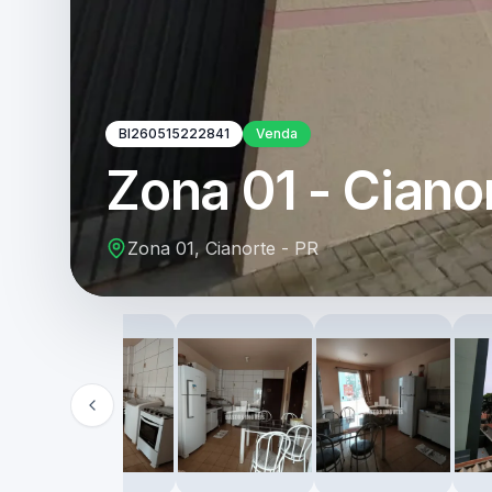
BI260515222841
Venda
Zona 01 - Ciano
Zona 01, Cianorte - PR