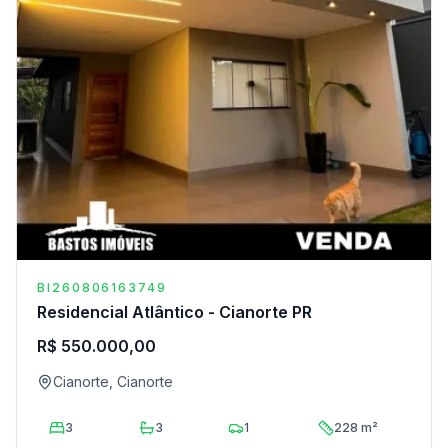
BI260806163749
Residencial Atlântico - Cianorte PR
R$ 550.000,00
Cianorte, Cianorte
3
3
1
228 m²