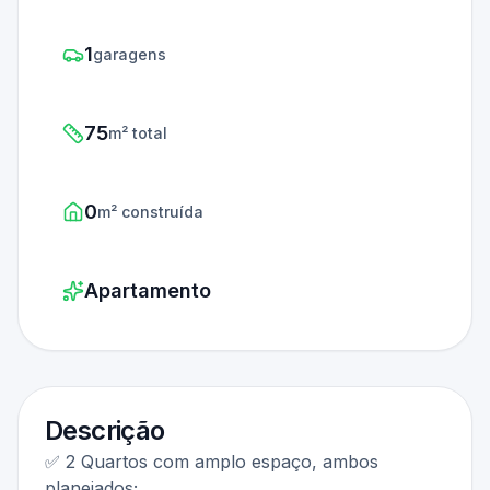
1
garagens
75
m² total
0
m² construída
Apartamento
Descrição
✅ 2 Quartos com amplo espaço, ambos
planejados;