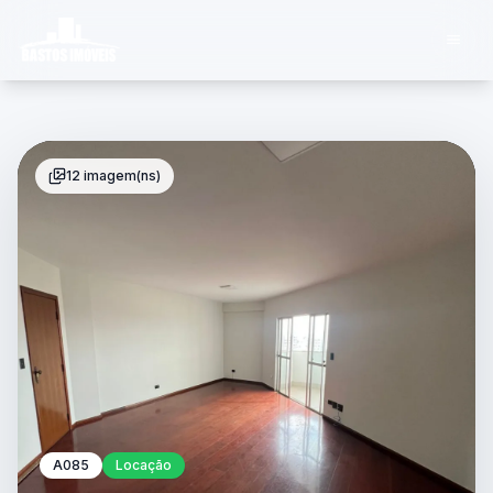
12 imagem(ns)
A085
Locação