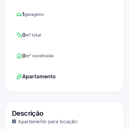
1
garagens
0
m² total
0
m² construída
Apartamento
Descrição
🏢 Apartamento para locação: