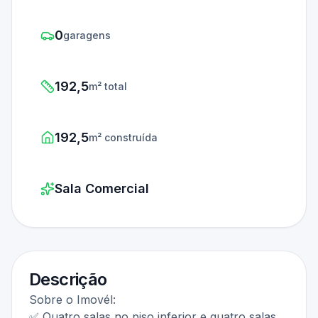
0
garagens
192,5
m² total
192,5
m² construída
Sala Comercial
Descrição
Sobre o Imovél:
✅ Quatro salas no piso inferior e quatro salas