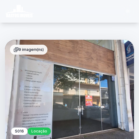
9 imagem(ns)
S016
Locação