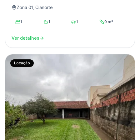
Zona 01, Cianorte
1
1
1
0 m²
Ver detalhes
Locação