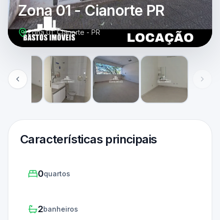
Zona 01 - Cianorte PR
Zona 01, Cianorte - PR
Características principais
0
quartos
2
banheiros