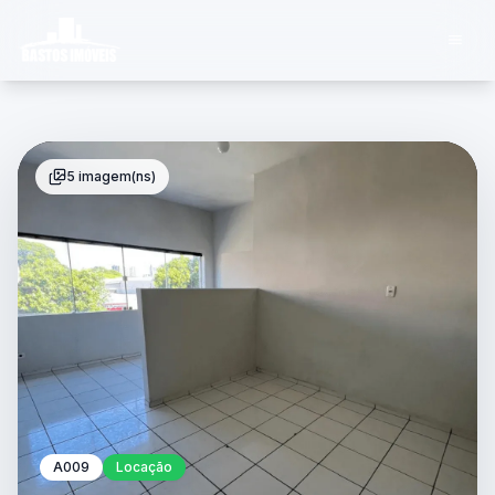
5 imagem(ns)
A009
Locação