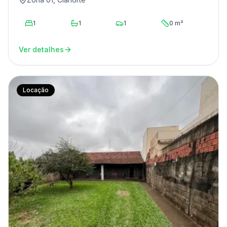
1
1
1
0 m²
Ver detalhes
Locação