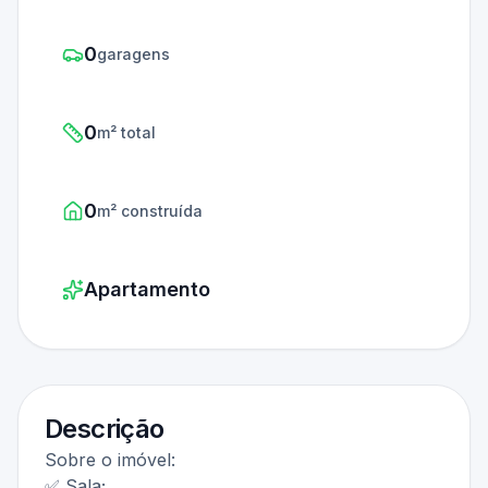
0
garagens
0
m² total
0
m² construída
Apartamento
Descrição
Sobre o imóvel:
✅ Sala;