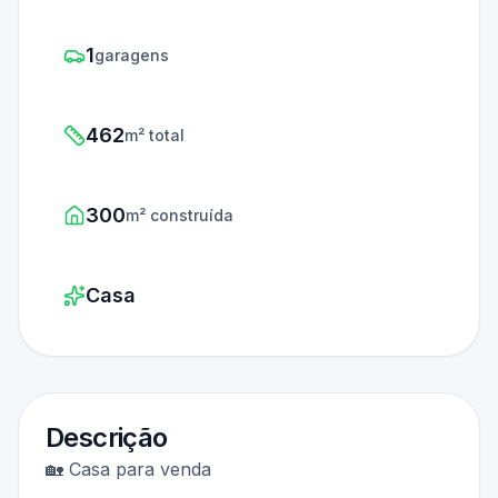
1
garagens
462
m² total
300
m² construída
Casa
Descrição
🏡 Casa para venda