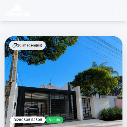
20 imagem(ns)
BI260605112505
Venda