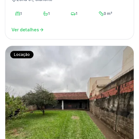
1
1
1
0 m²
Ver detalhes
Locação