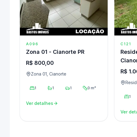
A096
C121
Zona 01 - Cianorte PR
Reside
Ciano
R$ 800,00
R$ 1.
Zona 01, Cianorte
Resid
1
1
1
0 m²
1
Ver detalhes
Ver det