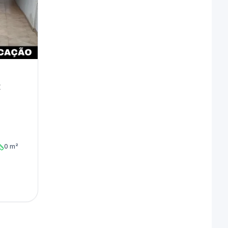
R
0 m²