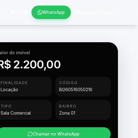
WhatsApp
Anunciar imóvel
alor do imóvel
R$ 2.200,00
FINALIDADE
CÓDIGO
Locação
BI260516050216
TIPO
BAIRRO
Sala Comercial
Zona 01
Chamar no WhatsApp