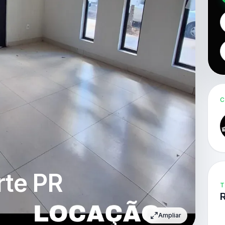
C
rte PR
T
Ampliar