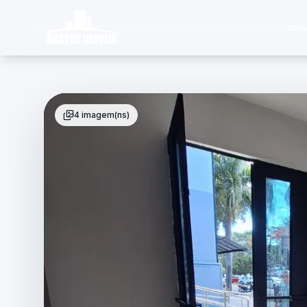
Imó
4 imagem(ns)