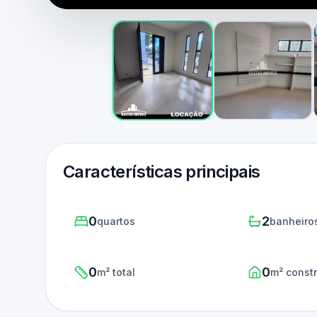
Características principais
0
2
quartos
banheiro
0
0
m² total
m² const