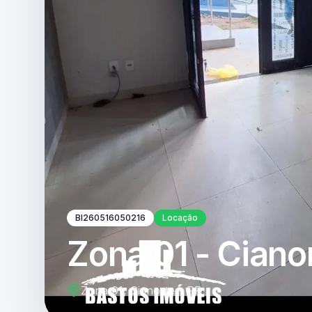
BI260516050216
Locação
Zona 01 - Ciano
Zona 01, Cianorte - PR