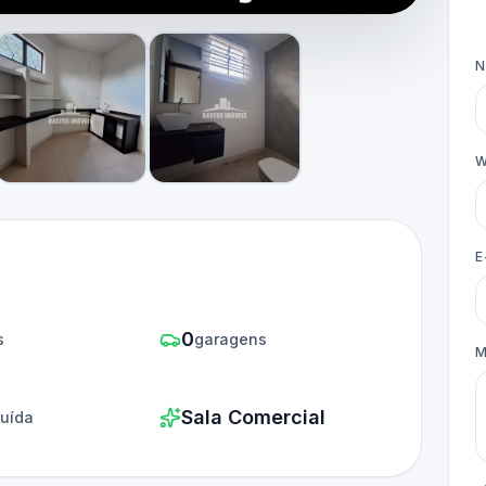
W
E
0
s
garagens
M
Sala Comercial
ruída