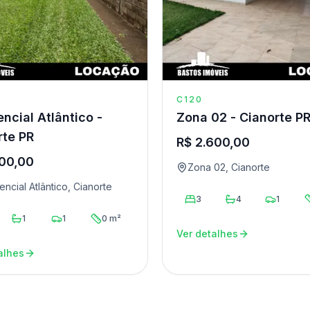
C120
ncial Atlântico -
Zona 02 - Cianorte P
rte PR
R$ 2.600,00
000,00
Zona 02, Cianorte
encial Atlântico, Cianorte
3
4
1
1
1
0 m²
Ver detalhes
alhes