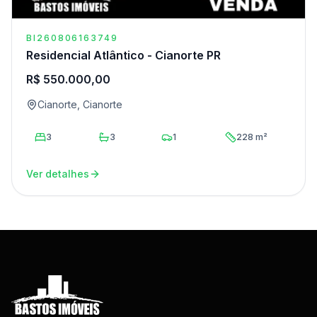
BI260806163749
Residencial Atlântico - Cianorte PR
R$ 550.000,00
Cianorte, Cianorte
3
3
1
228 m²
Ver detalhes