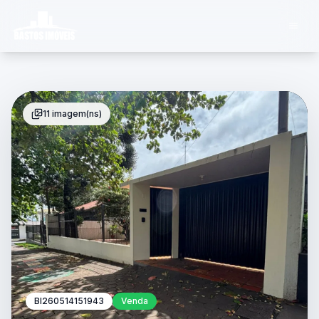
11 imagem(ns)
BI260514151943
Venda