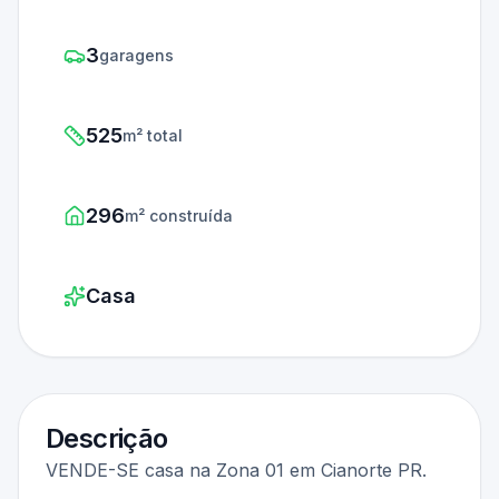
3
garagens
525
m² total
296
m² construída
Casa
Descrição
VENDE-SE casa na Zona 01 em Cianorte PR.