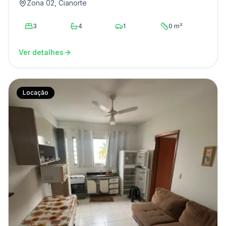
Zona 02, Cianorte
3
4
1
0 m²
Ver detalhes
Locação