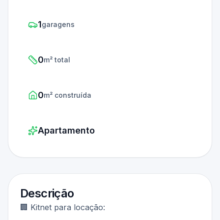
1
garagens
0
m² total
0
m² construída
Apartamento
Descrição
🏢 Kitnet para locação: