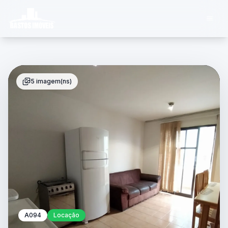
5 imagem(ns)
A094
Locação