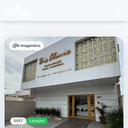
6 imagem(ns)
S057
Locação