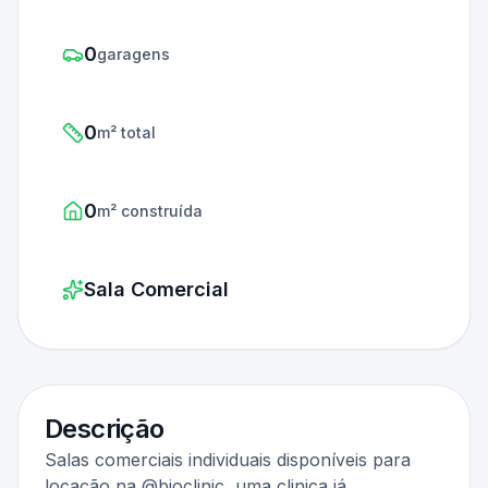
0
garagens
0
m² total
0
m² construída
Sala Comercial
Descrição
Salas comerciais individuais disponíveis para
locação na @bioclinic, uma clinica já