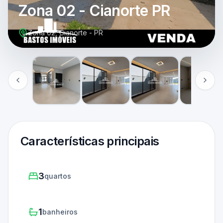
Zona 02 - Cianorte PR
Zona 02, Cianorte - PR
Características principais
3
quartos
1
banheiros