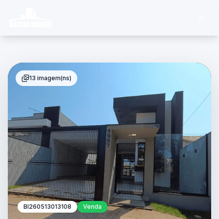
13 imagem(ns)
BI260513013108
Venda