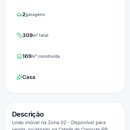
2
garagens
309
m² total
169
m² construída
Casa
Descrição
Lindo imóvel na Zona 02 - Disponível para
venda, localizado na Cidade de Cianorte PR.