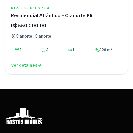
BI260806163749
Residencial Atlântico - Cianorte PR
R$ 550.000,00
Cianorte, Cianorte
3
3
1
228 m²
Ver detalhes