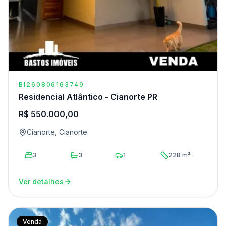
BI260806163749
Residencial Atlântico - Cianorte PR
R$ 550.000,00
Cianorte, Cianorte
3
3
1
228 m²
Ver detalhes
Venda