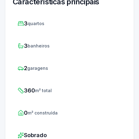
Características principais
3
quartos
3
banheiros
2
garagens
360
m² total
0
m² construída
Sobrado