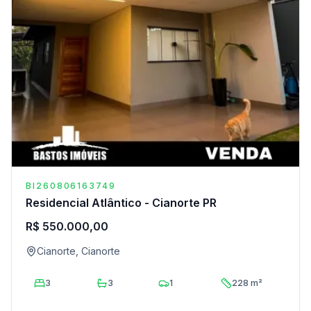
BI260806163749
Residencial Atlântico - Cianorte PR
R$ 550.000,00
Cianorte, Cianorte
3
3
1
228 m²