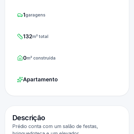
1
garagens
132
m² total
0
m² construída
Apartamento
Descrição
Prédio conta com um salão de festas,
brinquedoteca e um elevador.