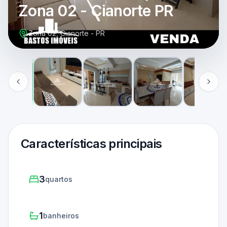
Zona 02 - Cianorte PR
Zona 02, Cianorte - PR
Características principais
3
quartos
1
banheiros