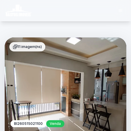
11 imagem(ns)
BI260515021100
Venda