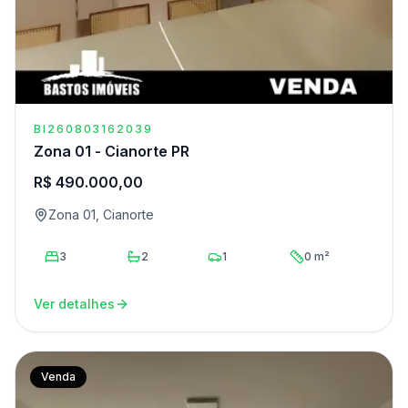
BI260803162039
Zona 01 - Cianorte PR
R$ 490.000,00
Zona 01, Cianorte
3
2
1
0 m²
Ver detalhes
Venda