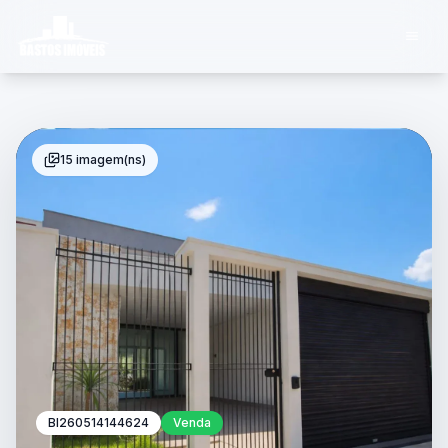
15 imagem(ns)
BI260514144624
Venda