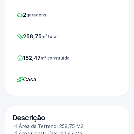
2
garagens
258,75
m² total
152,47
m² construída
Casa
Descrição
📐 Área de Terreno: 258,75 M2
📐 Área Construída: 152,47 M2