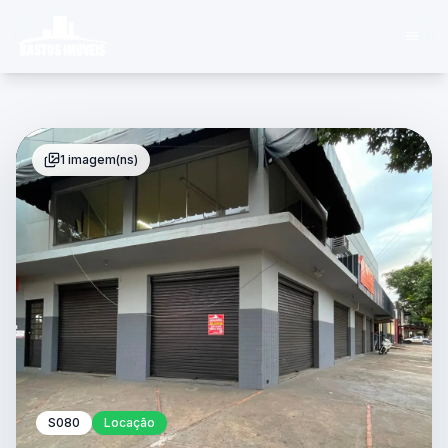
1 imagem(ns)
S080
Locação