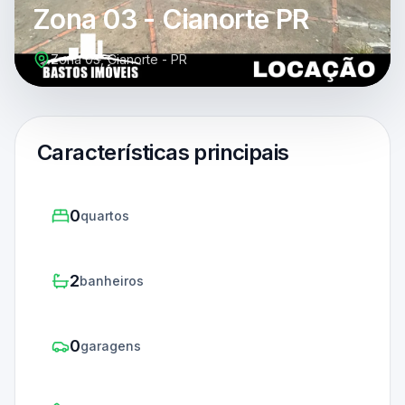
Zona 03 - Cianorte PR
Zona 03, Cianorte - PR
Características principais
0
quartos
2
banheiros
0
garagens