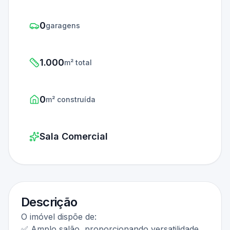
0
garagens
1.000
m² total
0
m² construída
Sala Comercial
Descrição
O imóvel dispõe de:
✅ Amplo salão, proporcionando versatilidade