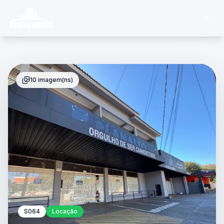
10 imagem(ns)
S064
Locação