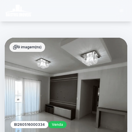
9 imagem(ns)
BI260516000334
Venda