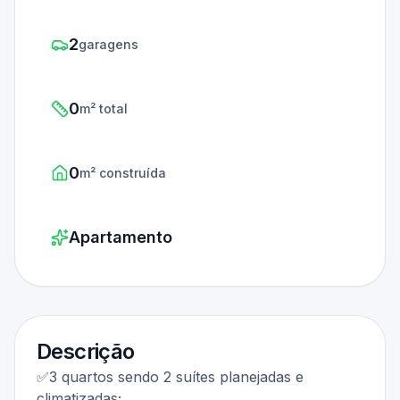
2
garagens
0
m² total
0
m² construída
Apartamento
Descrição
✅3 quartos sendo 2 suítes planejadas e
climatizadas;