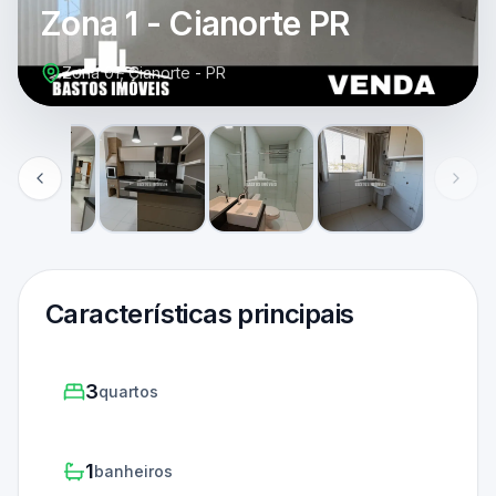
Zona 1 - Cianorte PR
Zona 01, Cianorte - PR
Características principais
3
quartos
1
banheiros