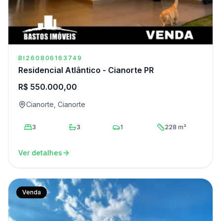
BI260806163749
Residencial Atlântico - Cianorte PR
R$ 550.000,00
Cianorte, Cianorte
3
3
1
228 m²
Ver detalhes
Venda