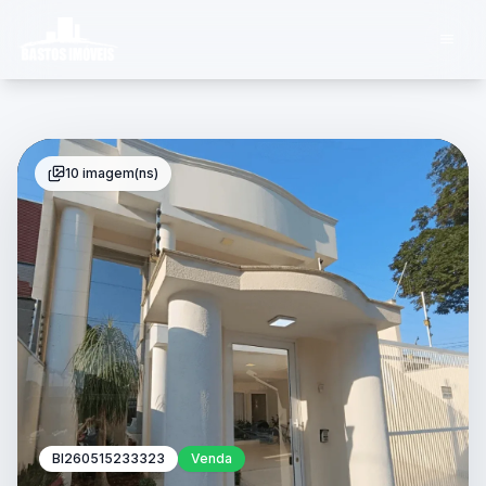
10 imagem(ns)
BI260515233323
Venda