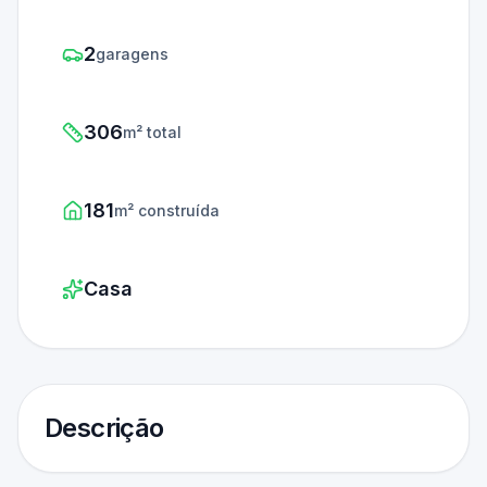
2
garagens
306
m² total
181
m² construída
Casa
Descrição