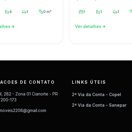
4
1
0 m²
1
1
1
alhes
Ver detalhes
ACOES DE CONTATO
LINKS ÚTEIS
il, 282 - Zona 01 Cianorte - PR
2ª Via da Conta - Copel
7200-173
2ª Via da Conta - Sanepar
imoveis2208@gmail.com