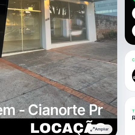
C
m - Cianorte Pr
T
Ampliar