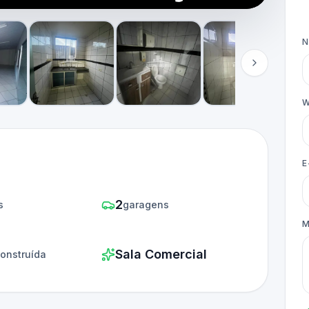
W
E
2
s
garagens
M
Sala Comercial
onstruída