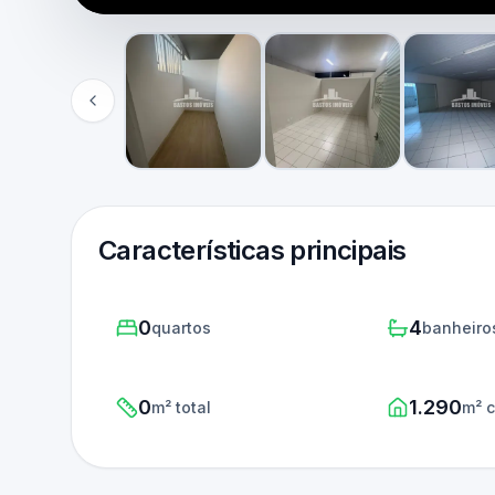
Características principais
0
4
quartos
banheiro
0
1.290
m² total
m² c