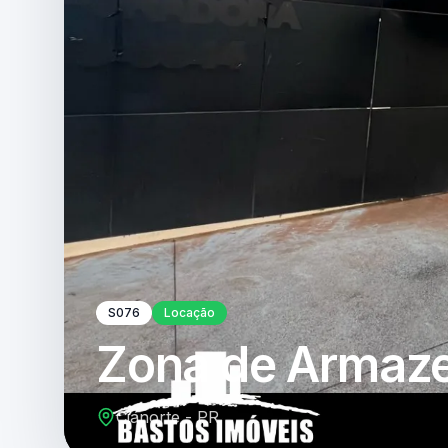
S076
Locação
Zona de Armaze
Cianorte - PR