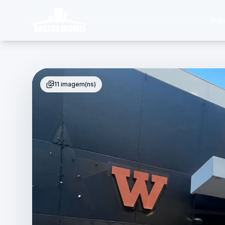
Imó
11 imagem(ns)