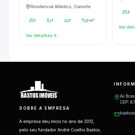
Residencial Atlântico, Cianorte
3
1
1
1
0 m²
Ver det
Ver detalhes
INFORM
Av Bras
CEP: 8
SOBRE A EMPRESA
bastos
A empresa deu início no ano de 2012,
pelo seu fundador André Coelho Bastos,