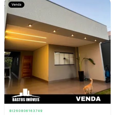
Venda
BI260806163749