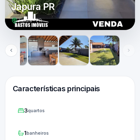
Japura PR
Japurá - PR
Características principais
3
quartos
1
banheiros