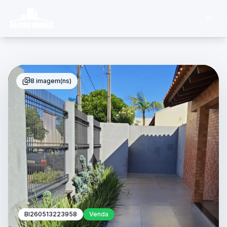
8 imagem(ns)
BI260513223958
Venda