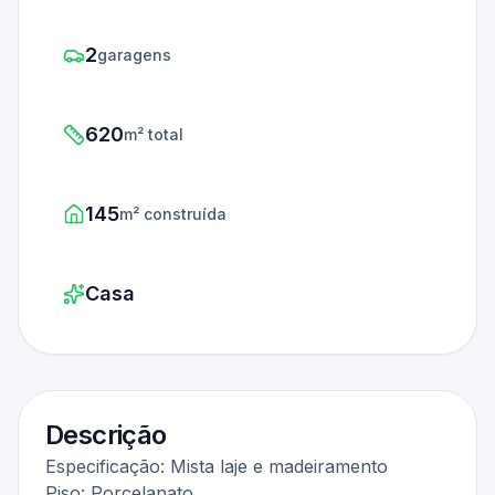
2
garagens
620
m² total
145
m² construída
Casa
Descrição
Especificação: Mista laje e madeiramento
Piso: Porcelanato