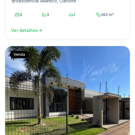
Residencial Atlântico, Cianorte
3
3
1
360 m²
Ver detalhes
Venda